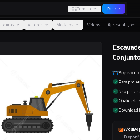
Formato
Buscar
Texturas
Vetores
Mockups
Vídeos
Apresentações
Escavade
Conjunto
Arquivo no
Para proje
Não precisa
Qualidade d
Download 
Arquivo
Disponí