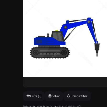
Curtir (
0
)
Salvar
Compartilhar
Paleta de cores (clique para buscar similares):