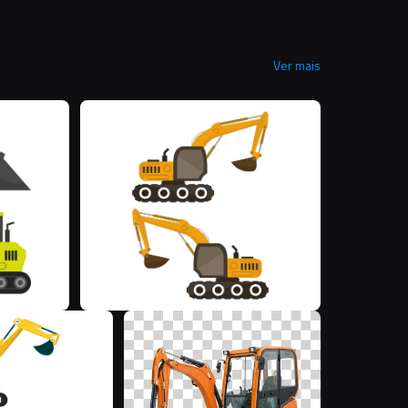
Ver mais
M
M
M
Z