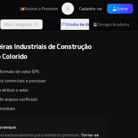
Assine o Premium
Cadastre-se
Entrar
Alternar tema
Mais categorias
Studio de IA
Designi Academy
iras Industriais de Construção
 Colorido
 formato de vetor EPS
tos comerciais e pessoais
 atribuir o autor
o arquivo verificada
imediato
 premium
vel exclusivamente para membros premium.
Torne-se