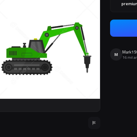
premiu
Mark19
M
16 mil a