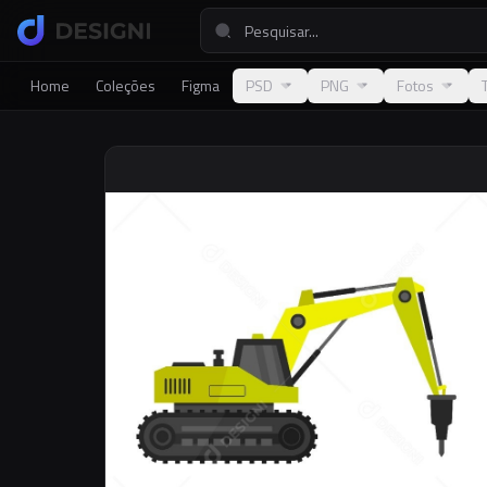
Home
Coleções
Figma
PSD
PNG
Fotos