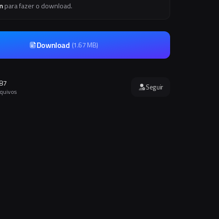
m
para fazer o download.
Download
(
1.67 MB
)
87
Seguir
rquivos