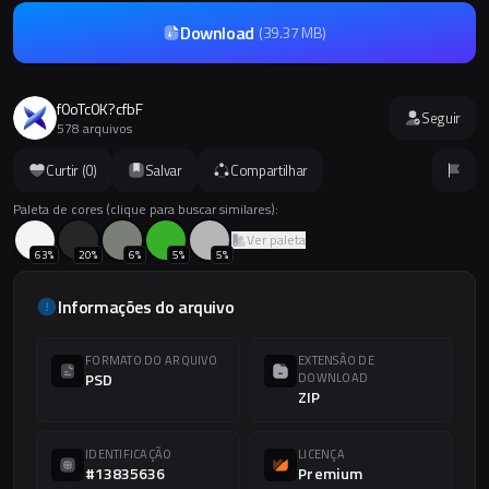
Download
(
39.37 MB
)
f0oTc0K?cfbF
Seguir
578 arquivos
Curtir (
0
)
Salvar
Compartilhar
Paleta de cores (clique para buscar similares):
Ver paleta
63
%
20
%
6
%
5
%
5
%
Informações do arquivo
FORMATO DO ARQUIVO
EXTENSÃO DE
PSD
DOWNLOAD
ZIP
IDENTIFICAÇÃO
LICENÇA
#13835636
Premium