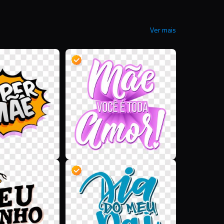
Ver mais
D
D
D
D