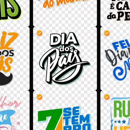
D
D
D
D