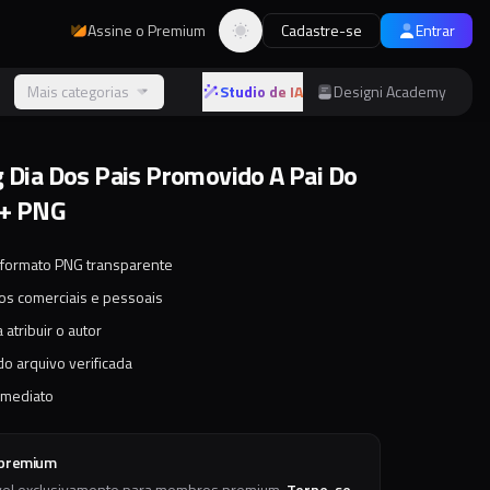
Assine o Premium
Cadastre-se
Entrar
Alternar tema
s
Mais categorias
Studio de IA
Designi Academy
g Dia Dos Pais Promovido A Pai Do
 + PNG
 formato PNG transparente
tos comerciais e pessoais
 atribuir o autor
o arquivo verificada
imediato
 premium
vel exclusivamente para membros premium.
Torne-se