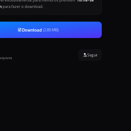
m
para fazer o download.
Download
(
2.85 MB
)
Seguir
arquivos