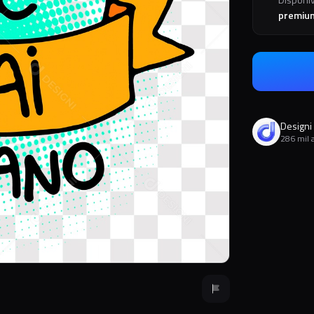
premiu
Designi
286 mil 