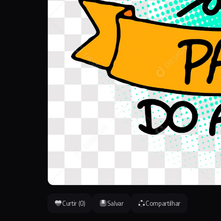
Curtir (
0
)
Salvar
Compartilhar