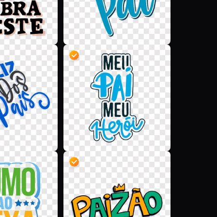
D
D
D
D