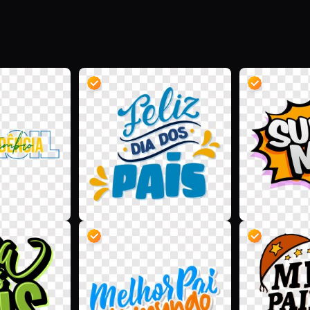
D
D
D
D