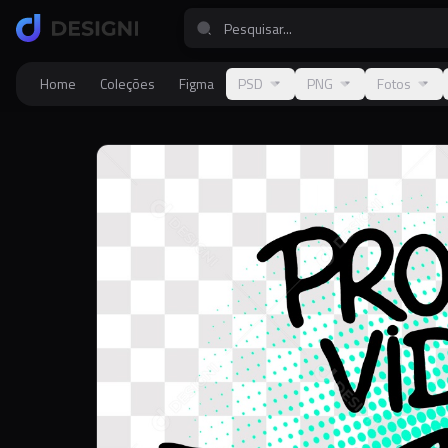
Home
Coleções
Figma
PSD
PNG
Fotos