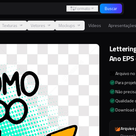
Formato
Buscar
Texturas
Vetores
Mockups
Vídeos
Apresentaçõe
Letterin
Ano EPS
Arquivo no
Para proje
Não precisa
Qualidade d
Download 
Arquivo
Disponí