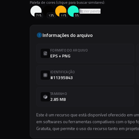
Paleta de cores (clique para buscar similares):
Ver paleta
71
%
13
%
11
%
5
%
Informações do arquivo
FORMATO DO ARQUIVO
EPS + PNG
IDENTIFICAÇÃO
#11395843
TAMANHO
2.85 MB
Este é um recurso que está disponível oferecido em um
em softwares ou ferramentas compatíveis com o tipo for
Gratuita, que permite o uso do recurso tanto em projet