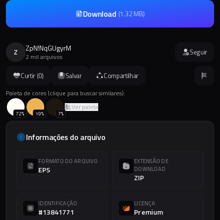
Download
(
1.32 MB
)
ZpN!NqGUgyrM
Z
Seguir
2 mil arquivos
Curtir (
0
)
Salvar
Compartilhar
Paleta de cores (clique para buscar similares):
Ver paleta
72
%
19
%
7
%
Informações do arquivo
FORMATO DO ARQUIVO
EXTENSÃO DE
EPS
DOWNLOAD
ZIP
IDENTIFICAÇÃO
LICENÇA
#13841771
Premium