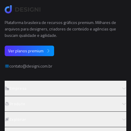
Plataforma brasileira de recursos gráficos premium. Milhares de
arquivos para designers, criadores de conteúdo e agências que
buscam qualidade e agilidade.
Ver planos premium
contato@designi.com.br
Empresa
Sobre o Designi
Produto
Contato
Preços
Explorar
Trabalhe conosco
Tipos de licença
Colaboradores
Fotos