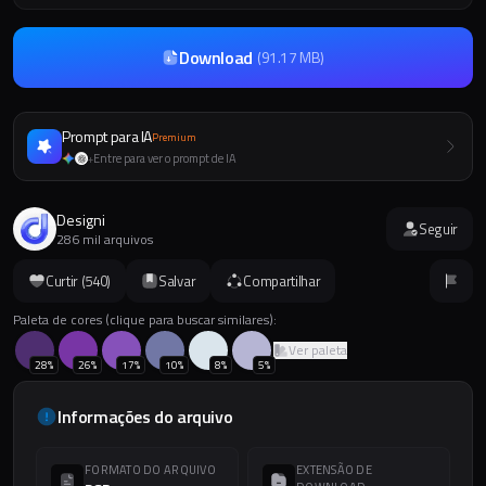
Download
(
91.17 MB
)
Prompt para IA
Premium
Entre para ver o prompt de IA
+
Designi
Seguir
286 mil arquivos
Curtir (
540
)
Salvar
Compartilhar
Paleta de cores (clique para buscar similares):
Ver paleta
28
%
26
%
17
%
10
%
8
%
5
%
Informações do arquivo
FORMATO DO ARQUIVO
EXTENSÃO DE