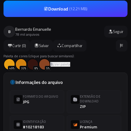
Download
(
12.21 MB
)
Bernardo Emanuelle
B
Seguir
78 mil arquivos
Curtir (
0
)
Salvar
Compartilhar
Paleta de cores (clique para buscar similares):
Ver paleta
49
%
33
%
8
%
5
%
Informações do arquivo
FORMATO DO ARQUIVO
EXTENSÃO DE
JPG
DOWNLOAD
ZIP
IDENTIFICAÇÃO
LICENÇA
#10218183
Premium