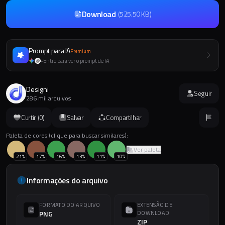
Download
(
525.50 KB
)
Prompt para IA
Premium
Entre para ver o prompt de IA
+
Designi
Seguir
286 mil arquivos
Curtir (
0
)
Salvar
Compartilhar
Paleta de cores (clique para buscar similares):
Ver paleta
21
%
17
%
16
%
13
%
11
%
10
%
Informações do arquivo
FORMATO DO ARQUIVO
EXTENSÃO DE
PNG
DOWNLOAD
ZIP