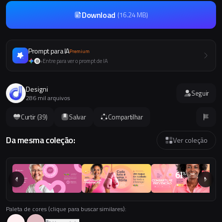
Download
(
16.24 MB
)
Prompt para IA
Premium
Entre para ver o prompt de IA
+
Designi
Seguir
286 mil arquivos
Curtir (
39
)
Salvar
Compartilhar
Da mesma coleção:
Ver coleção
Paleta de cores (clique para buscar similares):