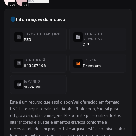
Ver paleta
84
%
7
%
Informações do arquivo
FORMATO DO ARQUIVO
EXTENSÃO DE
PSD
DOWNLOAD
ZIP
IDENTIFICAÇÃO
LICENÇA
#13487194
Premium
TAMANHO
16.24 MB
Este é um recurso que está disponível oferecido em formato
PSD. Este arquivo, nativo do Adobe Photoshop, é ideal para
edição avançada de imagens. Ele permite personalizar textos,
alterar cores e ajustar elementos gráficos conforme a
necessidade do seu projeto. Este arquivo está disponível sob a
licença Gratuita, que permite o uso do recurso tanto em