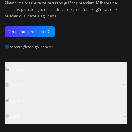
Plataforma brasileira de recursos gráficos premium. Milhares de
arquivos para designers, criadores de conteúdo e agências que
buscam qualidade e agilidade.
Ver planos premium
contato@designi.com.br
Empresa
Sobre o Designi
Produto
Contato
Preços
Explorar
Trabalhe conosco
Tipos de licença
Colaboradores
Fotos
Legal
Reembolso
Programa de afiliados
PNGs
Academy
Termos de serviço
PSDs