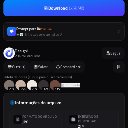
Download
(
5.68 MB
)
Prompt para IA
Premium
Entre para ver o prompt de IA
+
Designi
Seguir
286 mil arquivos
Curtir (
1
)
Salvar
Compartilhar
Paleta de cores (clique para buscar similares):
Ver paleta
28
%
25
%
23
%
12
%
11
%
Informações do arquivo
FORMATO DO ARQUIVO
EXTENSÃO DE
JPG
DOWNLOAD
ZIP