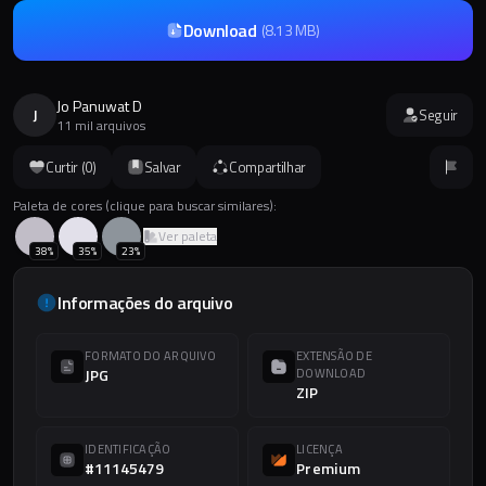
Download
(
8.13 MB
)
Jo Panuwat D
J
Seguir
11 mil arquivos
Curtir (
0
)
Salvar
Compartilhar
Paleta de cores (clique para buscar similares):
Ver paleta
38
%
35
%
23
%
Informações do arquivo
FORMATO DO ARQUIVO
EXTENSÃO DE
JPG
DOWNLOAD
ZIP
IDENTIFICAÇÃO
LICENÇA
#11145479
Premium