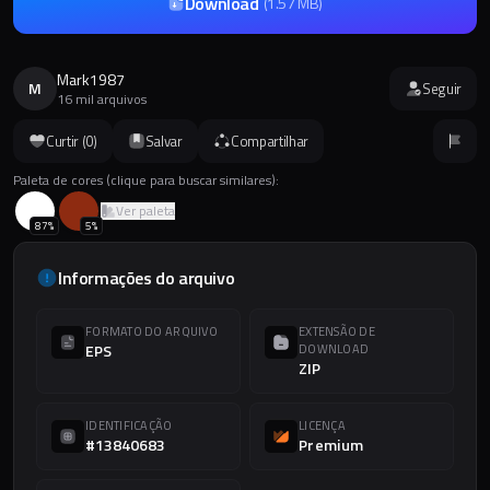
Download
(
1.57 MB
)
Mark1987
M
Seguir
16 mil arquivos
Curtir (
0
)
Salvar
Compartilhar
Paleta de cores (clique para buscar similares):
Ver paleta
87
%
5
%
Informações do arquivo
FORMATO DO ARQUIVO
EXTENSÃO DE
EPS
DOWNLOAD
ZIP
IDENTIFICAÇÃO
LICENÇA
#13840683
Premium