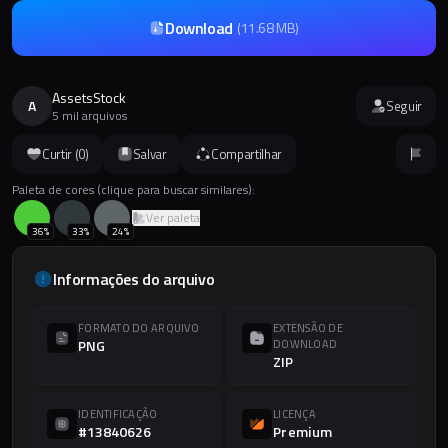
Download
(
11.68 MB
)
AssetsStock
A
Seguir
5 mil arquivos
Curtir (
0
)
Salvar
Compartilhar
Paleta de cores (clique para buscar similares):
Ver paleta
36
%
33
%
24
%
Informações do arquivo
FORMATO DO ARQUIVO
EXTENSÃO DE
PNG
DOWNLOAD
ZIP
IDENTIFICAÇÃO
LICENÇA
#13840626
Premium