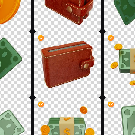
D
D
D
D