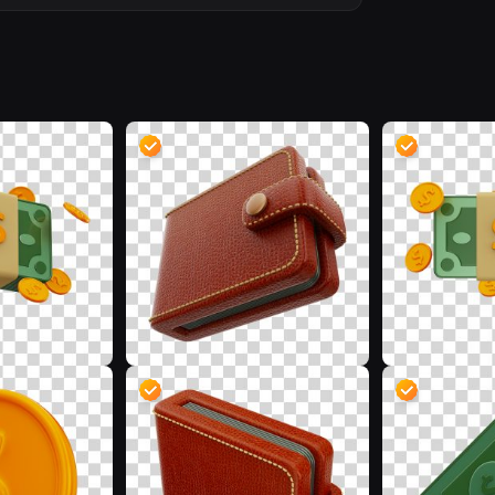
D
D
D
D