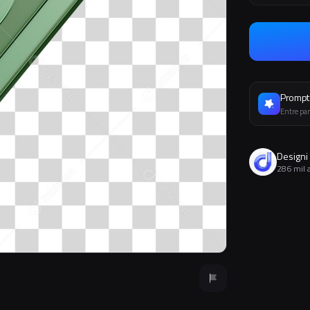
Prompt 
Entre par
Designi
286 mil 