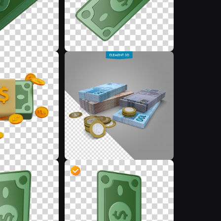
D
L
D
D