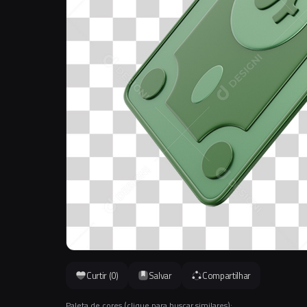
Curtir (
0
)
Salvar
Compartilhar
Paleta de cores (clique para buscar similares):