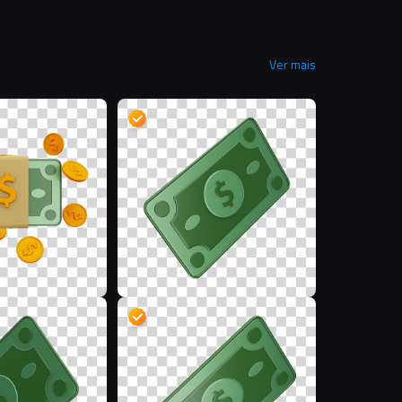
Ver mais
D
D
D
D