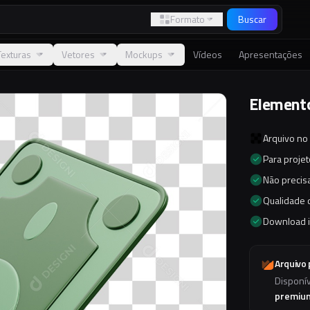
Formato
Buscar
Texturas
Vetores
Mockups
Vídeos
Apresentações
Elemento
Arquivo no
Para proje
Não precisa
Qualidade d
Download 
Arquivo
Disponí
premiu