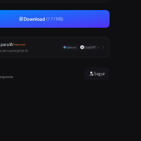
Download
(
7.77 MB
)
para IA
Premium
Gemini
ChatGPT
+
a ver o prompt de IA
Seguir
arquivos