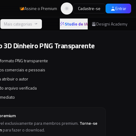
Assine o Premium
Cadastre-se
Entrar
Alternar tema
Mais categorias
Studio de IA
Designi Academy
 3D Dinheiro PNG Transparente
 formato PNG transparente
tos comerciais e pessoais
 atribuir o autor
o arquivo verificada
imediato
 premium
vel exclusivamente para membros premium.
Torne-se
m
para fazer o download.