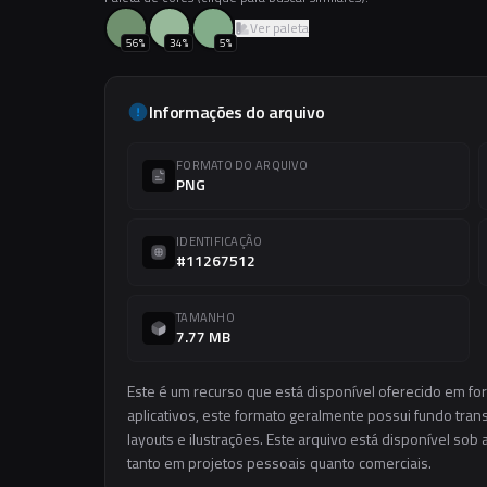
Ver paleta
56
%
34
%
5
%
Informações do arquivo
FORMATO DO ARQUIVO
PNG
IDENTIFICAÇÃO
#11267512
TAMANHO
7.77 MB
Este é um recurso que está disponível oferecido em f
aplicativos, este formato geralmente possui fundo trans
layouts e ilustrações. Este arquivo está disponível sob 
tanto em projetos pessoais quanto comerciais.