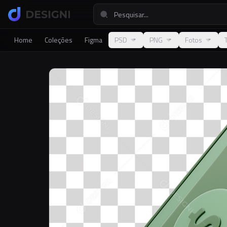
Home
Coleções
Figma
PSD
PNG
Fotos