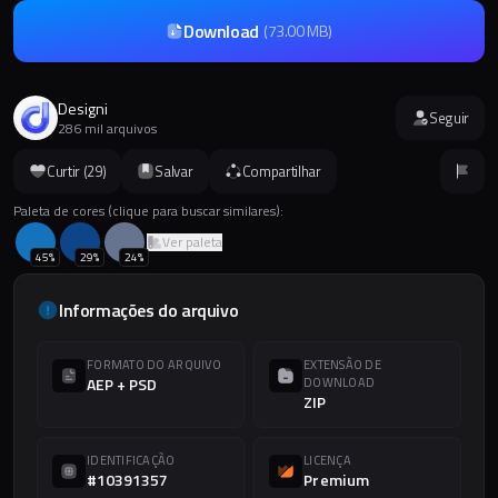
Download
(
73.00 MB
)
Designi
Seguir
286 mil arquivos
Curtir (
29
)
Salvar
Compartilhar
Paleta de cores (clique para buscar similares):
Ver paleta
45
%
29
%
24
%
Informações do arquivo
FORMATO DO ARQUIVO
EXTENSÃO DE
AEP + PSD
DOWNLOAD
ZIP
IDENTIFICAÇÃO
LICENÇA
#10391357
Premium