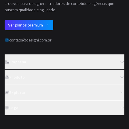
arquivos para designers, criadores de conteúdo e agências que
buscam qualidade e agilidade.
Ver planos premium
contato@designi.com.br
Empresa
Sobre o Designi
Produto
Contato
Preços
Explorar
Trabalhe conosco
Tipos de licença
Colaboradores
Fotos
Legal
Reembolso
Programa de afiliados
PNGs
Academy
Termos de serviço
PSDs
Política de privacidade