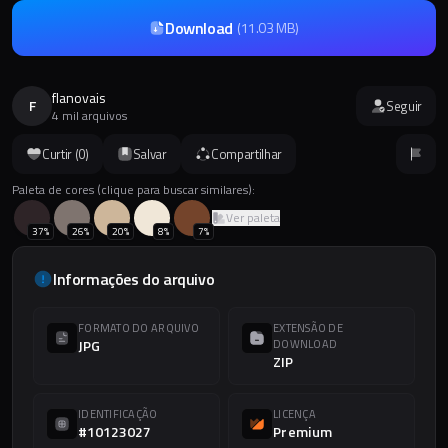
Download
(
11.03 MB
)
flanovais
F
Seguir
4 mil arquivos
Curtir (
0
)
Salvar
Compartilhar
Paleta de cores (clique para buscar similares):
Ver paleta
37
%
26
%
20
%
8
%
7
%
Informações do arquivo
FORMATO DO ARQUIVO
EXTENSÃO DE
JPG
DOWNLOAD
ZIP
IDENTIFICAÇÃO
LICENÇA
#10123027
Premium