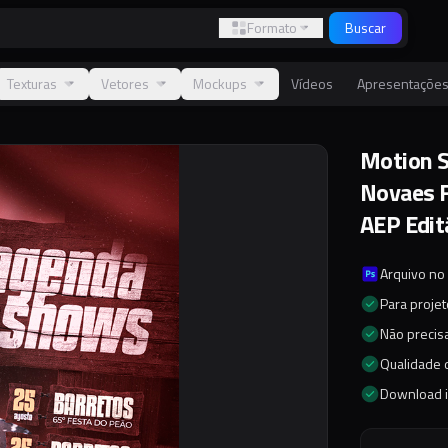
Formato
Buscar
Texturas
Vetores
Mockups
Vídeos
Apresentaçõe
Motion S
Novaes F
AEP Edit
Arquivo no
Para proje
Não precisa
Qualidade d
Download 