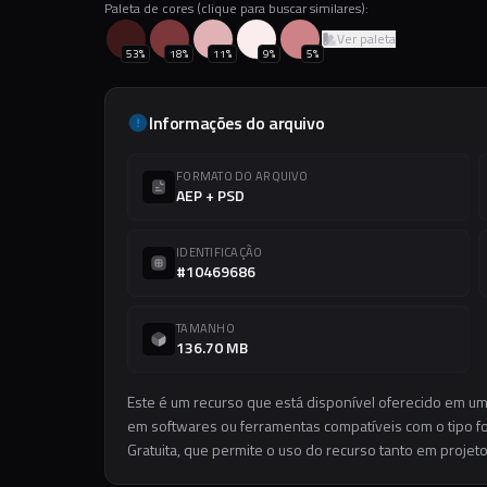
Paleta de cores (clique para buscar similares):
Ver paleta
53
%
18
%
11
%
9
%
5
%
Informações do arquivo
FORMATO DO ARQUIVO
AEP + PSD
IDENTIFICAÇÃO
#10469686
TAMANHO
136.70 MB
Este é um recurso que está disponível oferecido em um
em softwares ou ferramentas compatíveis com o tipo for
Gratuita, que permite o uso do recurso tanto em projet