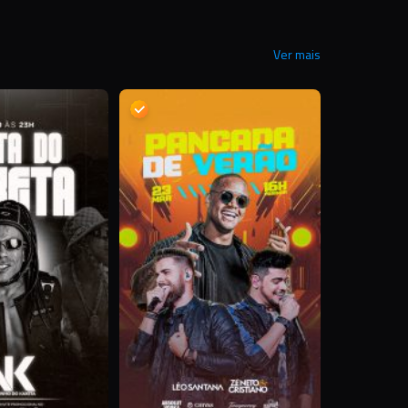
Ver mais
D
D