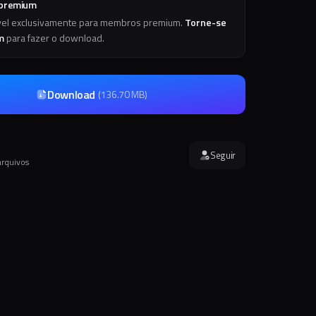
 premium
vel exclusivamente para membros premium.
Torne-se
m
para fazer o download.
Download
(
136.70 MB
)
Seguir
arquivos