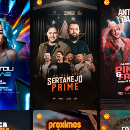
D
D
D
D