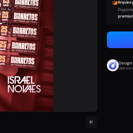
Arquivo
Disponí
premiu
Designi
286 mil 