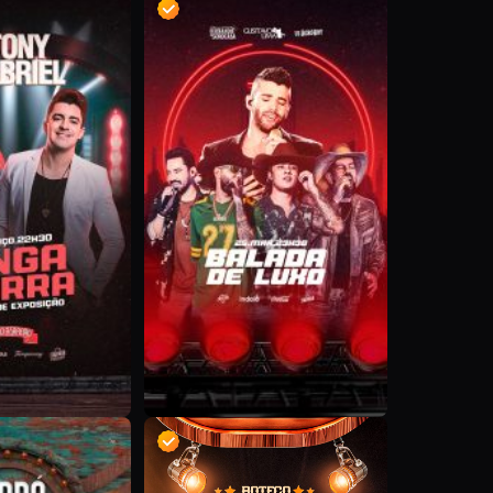
D
D
D
D