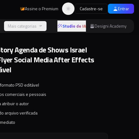
Assine o Premium
Cadastre-se
Entrar
Alternar tema
s
Mais categorias
Studio de IA
Designi Academy
tory Agenda de Shows Israel
lyer Social Media After Effects
ável
 formato PSD editável
tos comerciais e pessoais
 atribuir o autor
o arquivo verificada
imediato