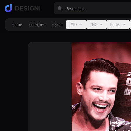
Home
Coleções
Figma
PSD
PNG
Fotos