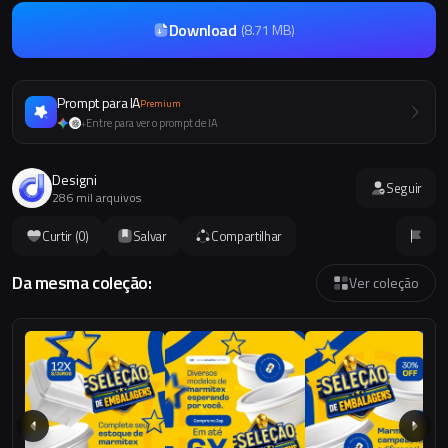
Download
(
8.71 MB
)
Prompt para IA
Premium
Entre para ver o prompt de IA
+
Designi
Seguir
286 mil arquivos
Curtir (
0
)
Salvar
Compartilhar
Da mesma coleção:
Ver coleção