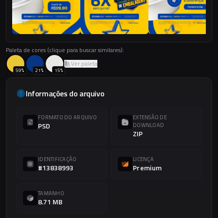
Paleta de cores (clique para buscar similares):
Ver paleta
59
%
21
%
15
%
Informações do arquivo
FORMATO DO ARQUIVO
EXTENSÃO DE
PSD
DOWNLOAD
ZIP
IDENTIFICAÇÃO
LICENÇA
#13838993
Premium
TAMANHO
8.71 MB