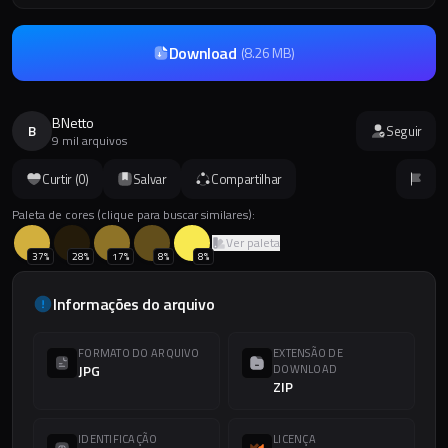
Download
(
8.26 MB
)
BNetto
B
Seguir
9 mil arquivos
Curtir (
0
)
Salvar
Compartilhar
Paleta de cores (clique para buscar similares):
Ver paleta
37
%
28
%
17
%
8
%
8
%
Informações do arquivo
FORMATO DO ARQUIVO
EXTENSÃO DE
JPG
DOWNLOAD
ZIP
IDENTIFICAÇÃO
LICENÇA