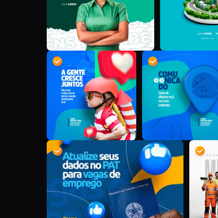
D
D
D