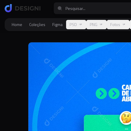
Home
Coleções
Figma
PSD
PNG
Fotos