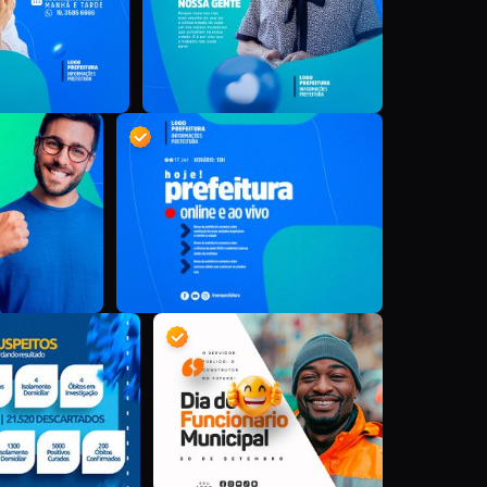
D
D
D
D