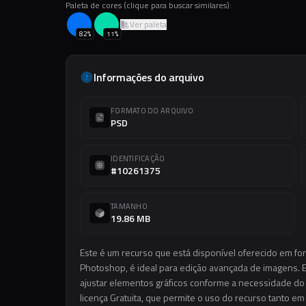
Paleta de cores (clique para buscar similares):
Ver paleta
82
%
11
%
Informações do arquivo
FORMATO DO ARQUIVO
PSD
IDENTIFICAÇÃO
#10261375
TAMANHO
19.86 MB
Este é um recurso que está disponível oferecido em fo
Photoshop, é ideal para edição avançada de imagens. El
ajustar elementos gráficos conforme a necessidade do s
licença Gratuita, que permite o uso do recurso tanto e