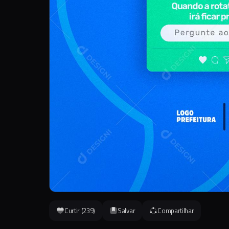
Curtir (
239
)
Salvar
Compartilhar