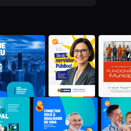
D
D
D
D