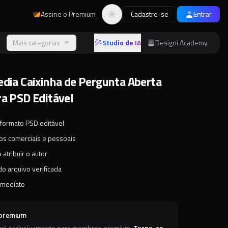
Assine o Premium
Cadastre-se
Entrar
Alternar tema
s
Mais categorias
Studio de IA
Designi Academy
edia Caixinha de Pergunta Aberta
ra PSD Editável
 formato PSD editável
tos comerciais e pessoais
 atribuir o autor
o arquivo verificada
imediato
 premium
vel exclusivamente para membros premium.
Torne-se