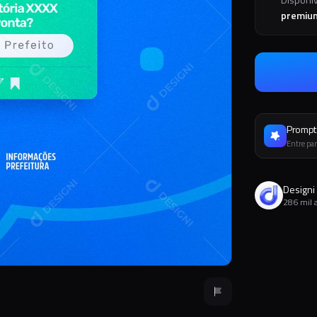
premiu
Prompt 
Entre par
Designi
286 mil 