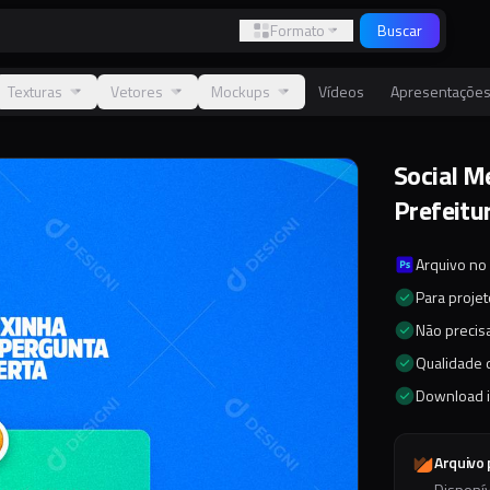
Formato
Buscar
Texturas
Vetores
Mockups
Vídeos
Apresentaçõe
Social M
Prefeitu
Arquivo no
Para proje
Não precisa
Qualidade d
Download 
Arquivo
Disponí