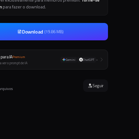
m
para fazer o download.
Download
(
19.86 MB
)
para IA
Premium
Gemini
ChatGPT
+
a ver o prompt de IA
Seguir
arquivos