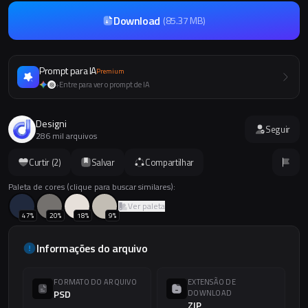
Download
(
85.37 MB
)
Prompt para IA
Premium
Entre para ver o prompt de IA
+
Designi
Seguir
286 mil arquivos
Curtir (
2
)
Salvar
Compartilhar
Paleta de cores (clique para buscar similares):
Ver paleta
47
%
20
%
18
%
9
%
Informações do arquivo
FORMATO DO ARQUIVO
EXTENSÃO DE
PSD
DOWNLOAD
ZIP