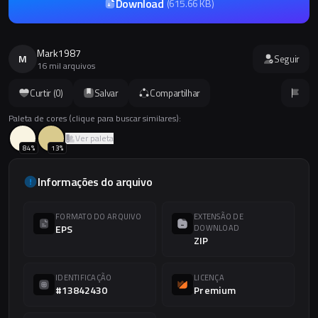
Download
(
615.66 KB
)
Mark1987
M
Seguir
16 mil arquivos
Curtir (
0
)
Salvar
Compartilhar
Paleta de cores (clique para buscar similares):
Ver paleta
84
%
13
%
Informações do arquivo
FORMATO DO ARQUIVO
EXTENSÃO DE
EPS
DOWNLOAD
ZIP
IDENTIFICAÇÃO
LICENÇA
#13842430
Premium