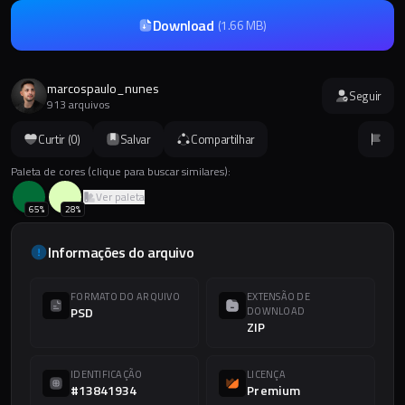
Download
(
1.66 MB
)
marcospaulo_nunes
Seguir
913 arquivos
Curtir (
0
)
Salvar
Compartilhar
Paleta de cores (clique para buscar similares):
Ver paleta
65
%
28
%
Informações do arquivo
FORMATO DO ARQUIVO
EXTENSÃO DE
PSD
DOWNLOAD
ZIP
IDENTIFICAÇÃO
LICENÇA
#13841934
Premium