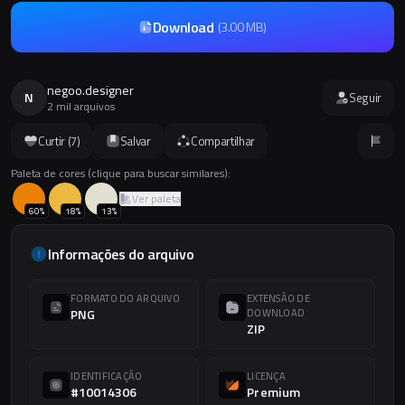
Download
(
3.00 MB
)
negoo.designer
N
Seguir
2 mil arquivos
Curtir (
7
)
Salvar
Compartilhar
Paleta de cores (clique para buscar similares):
Ver paleta
60
%
18
%
13
%
Informações do arquivo
FORMATO DO ARQUIVO
EXTENSÃO DE
PNG
DOWNLOAD
ZIP
IDENTIFICAÇÃO
LICENÇA
#10014306
Premium