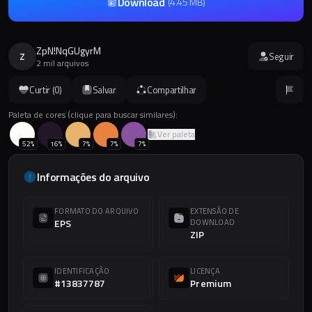
Download
(
4.45 MB
)
ZpN!NqGUgyrM
Z
Seguir
2 mil arquivos
Curtir (
0
)
Salvar
Compartilhar
Paleta de cores (clique para buscar similares):
Ver paleta
52
%
16
%
7
%
7
%
7
%
Informações do arquivo
FORMATO DO ARQUIVO
EXTENSÃO DE
EPS
DOWNLOAD
ZIP
IDENTIFICAÇÃO
LICENÇA
#13837787
Premium