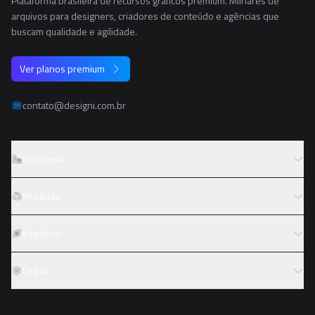
Plataforma brasileira de recursos gráficos premium. Milhares de
arquivos para designers, criadores de conteúdo e agências que
buscam qualidade e agilidade.
Ver planos premium
contato@designi.com.br
Empresa
Sobre o Designi
Produto
Contato
Preços
Explorar
Trabalhe conosco
Tipos de licença
Colaboradores
Fotos
Legal
Reembolso
Programa de afiliados
PNGs
Academy
Termos de serviço
PSDs