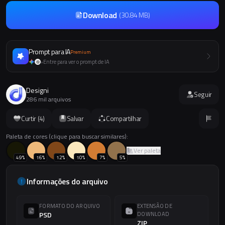
Download
(
30.84 MB
)
Prompt para IA
Premium
Entre para ver o prompt de IA
+
Designi
Seguir
286 mil arquivos
Curtir (
4
)
Salvar
Compartilhar
Paleta de cores (clique para buscar similares):
Ver paleta
49
%
16
%
12
%
10
%
7
%
5
%
Informações do arquivo
FORMATO DO ARQUIVO
EXTENSÃO DE
PSD
DOWNLOAD
ZIP