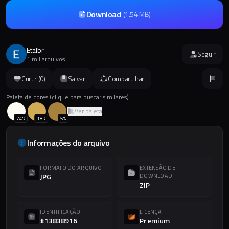
Download
(
1.54 MB
)
Etalbr
Seguir
1 mil arquivos
Curtir (
0
)
Salvar
Compartilhar
Paleta de cores (clique para buscar similares):
Ver paleta
74
%
18
%
5
%
Informações do arquivo
FORMATO DO ARQUIVO
EXTENSÃO DE
JPG
DOWNLOAD
ZIP
IDENTIFICAÇÃO
LICENÇA
#13838916
Premium