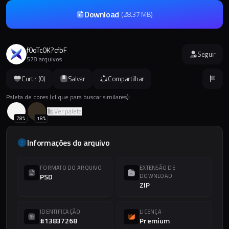
Download
(
28.37 MB
)
f0oTc0K?cfbF
Seguir
578 arquivos
Curtir (
0
)
Salvar
Compartilhar
Paleta de cores (clique para buscar similares):
Ver paleta
78
%
18
%
Informações do arquivo
FORMATO DO ARQUIVO
EXTENSÃO DE
PSD
DOWNLOAD
ZIP
IDENTIFICAÇÃO
LICENÇA
#13837268
Premium