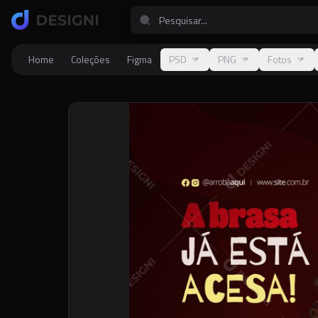
Home
Coleções
Figma
PSD
PNG
Fotos