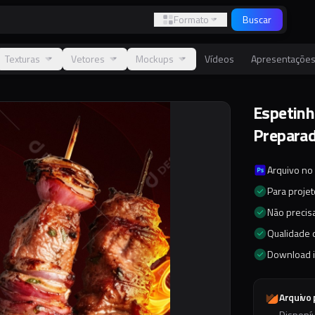
Formato
Buscar
Texturas
Vetores
Mockups
Vídeos
Apresentaçõe
Espetinh
Preparad
Arquivo no
Para proje
Não precisa
Qualidade d
Download 
Arquivo
Disponí