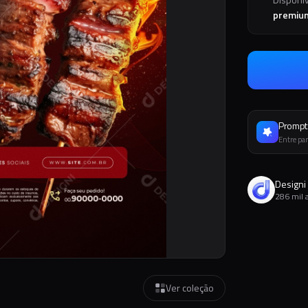
premiu
Prompt 
Entre par
Designi
286 mil 
Ver coleção