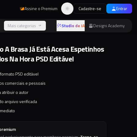
Assine o Premium
Cadastre-se
Entrar
Alternar tema
s
Mais categorias
Studio de IA
Designi Academy
o A Brasa Já Está Acesa Espetinhos
os Na Hora PSD Editável
 formato PSD editável
tos comerciais e pessoais
 atribuir o autor
o arquivo verificada
imediato
 premium
vel exclusivamente para membros premium.
Torne-se