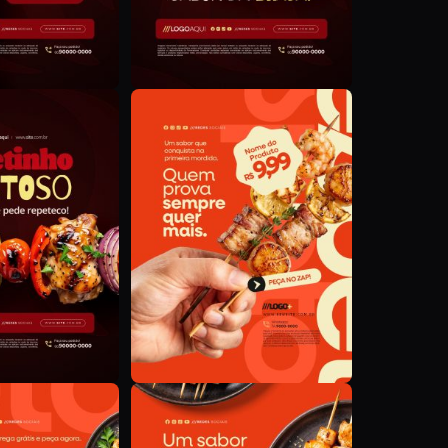
D
D
D
D