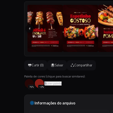
Curtir (
0
)
Salvar
Compartilhar
Paleta de cores (clique para buscar similares):
Ver paleta
76
%
13
%
Informações do arquivo