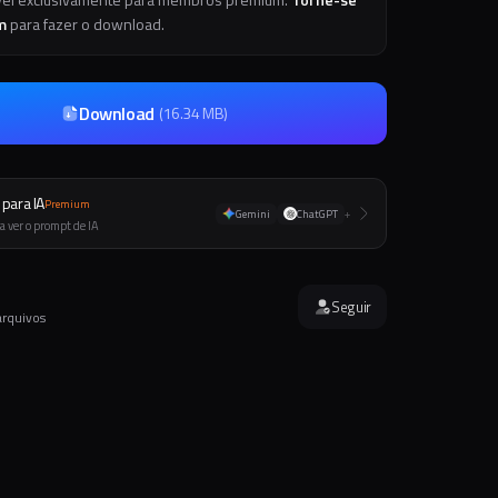
m
para fazer o download.
Download
(
16.34 MB
)
para IA
Premium
Gemini
ChatGPT
+
a ver o prompt de IA
Seguir
arquivos