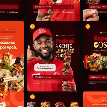
D
D
D
D