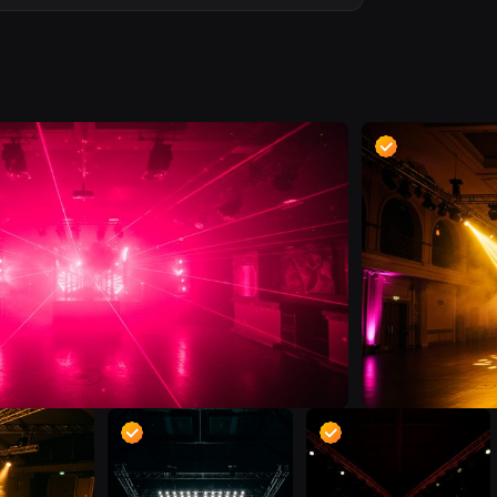
D
D
D
D