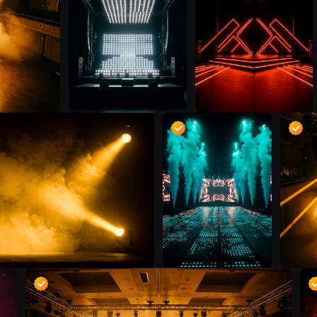
D
D
D
D