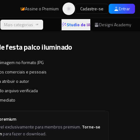
Assine o Premium
Cadastre-se
Entrar
Alternar tema
Mais categorias
Studio de IA
Designi Academy
de festa palco iluminado
 imagem no formato JPG
tos comerciais e pessoais
 atribuir o autor
o arquivo verificada
imediato
 premium
vel exclusivamente para membros premium.
Torne-se
m
para fazer o download.