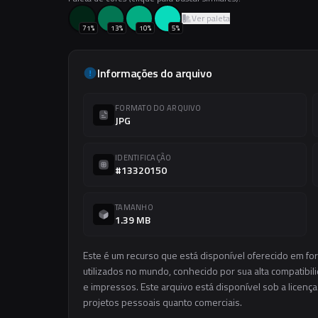
Ver paleta
71
%
13
%
10
%
5
%
Informações do arquivo
FORMATO DO ARQUIVO
JPG
IDENTIFICAÇÃO
#13320150
TAMANHO
1.39 MB
Este é um recurso que está disponível oferecido em f
utilizados no mundo, conhecido por sua alta compatibilid
e impressos. Este arquivo está disponível sob a licença
projetos pessoais quanto comerciais.