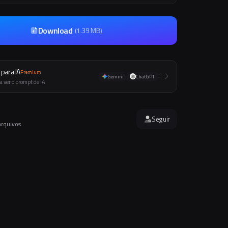
Download
(
1.39 MB
)
para IA
Premium
Gemini
ChatGPT
+
a ver o prompt de IA
Seguir
arquivos