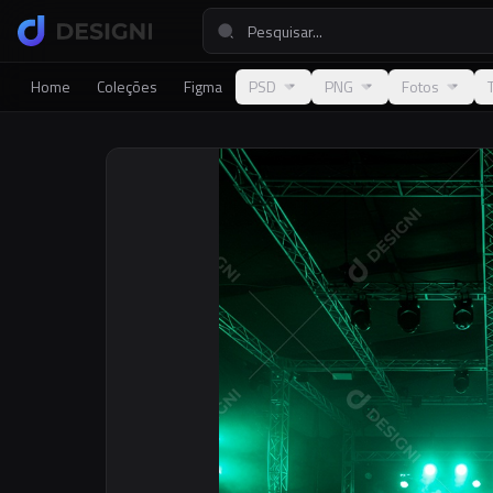
Home
Coleções
Figma
PSD
PNG
Fotos