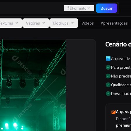
Formato
Buscar
Texturas
Vetores
Mockups
Vídeos
Apresentações
Cenário 
Arquivo de
Para proje
Não precisa
Qualidade d
Download 
Arquivo
Disponí
premiu