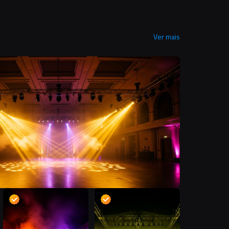
Ver mais
D
D
D