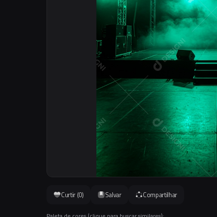
Curtir (
0
)
Salvar
Compartilhar
Paleta de cores (clique para buscar similares):