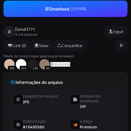
Download
(
2.99 MB
)
Donut3771
D
Seguir
9 mil arquivos
Curtir (
0
)
Salvar
Compartilhar
Paleta de cores (clique para buscar similares):
Ver paleta
38
%
25
%
23
%
9
%
Informações do arquivo
FORMATO DO ARQUIVO
EXTENSÃO DE
JPG
DOWNLOAD
ZIP
IDENTIFICAÇÃO
LICENÇA
#10495360
Premium