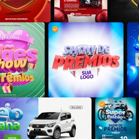
M
S
D
D