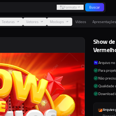
Formato
Buscar
Texturas
Vetores
Mockups
Vídeos
Apresentaçõe
Show de 
Vermelh
Arquivo no
Para proje
Não precisa
Qualidade d
Download 
Arquivo
Disponí