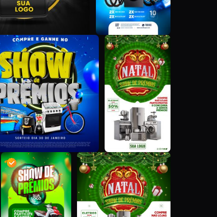
R
W
S
W