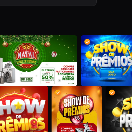
W
A
D
S