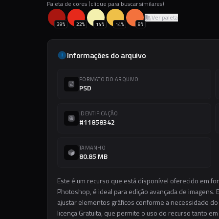
Paleta de cores (clique para buscar similares):
Ver paleta
39
%
22
%
14
%
14
%
8
%
Informações do arquivo
FORMATO DO ARQUIVO
PSD
IDENTIFICAÇÃO
#11858342
TAMANHO
80.85 MB
Este é um recurso que está disponível oferecido em fo
Photoshop, é ideal para edição avançada de imagens. El
ajustar elementos gráficos conforme a necessidade do s
licença Gratuita, que permite o uso do recurso tanto e