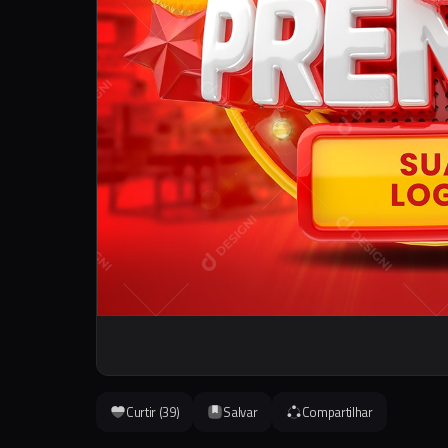
Curtir (
39
)
Salvar
Compartilhar