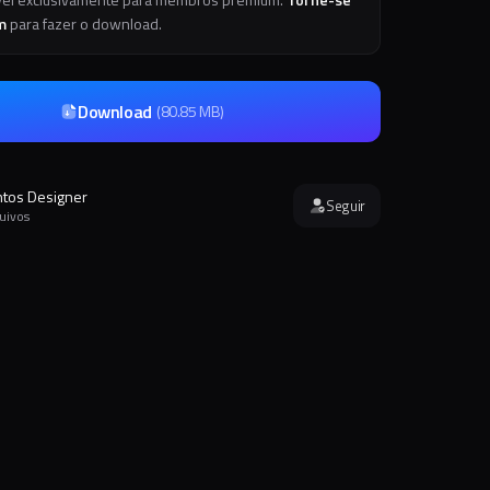
m
para fazer o download.
Download
(
80.85 MB
)
ntos Designer
Seguir
quivos