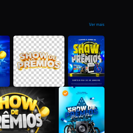
Ver mais
J
R
A
D