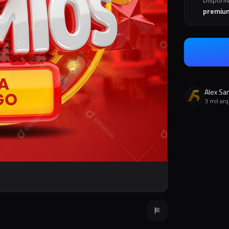
premiu
Alex Sa
3 mil ar