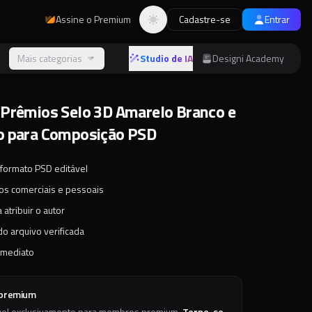
Assine o Premium
Cadastre-se
Entrar
Alternar tema
s
Mais categorias
Studio de IA
Designi Academy
Prêmios Selo 3D Amarelo Branco e
o para Composição PSD
 formato PSD editável
tos comerciais e pessoais
 atribuir o autor
o arquivo verificada
imediato
 premium
vel exclusivamente para membros premium.
Torne-se