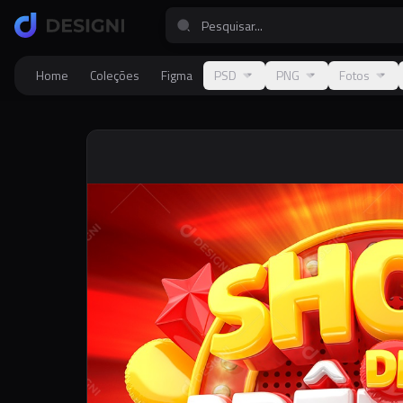
Home
Coleções
Figma
PSD
PNG
Fotos