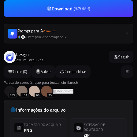
Download
(
9.70 MB
)
Prompt para IA
Premium
Entre para ver o prompt de IA
+
Designi
Seguir
286 mil arquivos
Curtir (
0
)
Salvar
Compartilhar
Paleta de cores (clique para buscar similares):
Ver paleta
68
%
10
%
9
%
7
%
Informações do arquivo
FORMATO DO ARQUIVO
EXTENSÃO DE
PNG
DOWNLOAD
ZIP