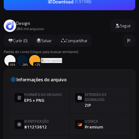
Download
(
1.97 MB
)
Designi
Seguir
286 mil arquivos
Curtir (
0
)
Salvar
Compartilhar
Paleta de cores (clique para buscar similares):
Ver paleta
59
%
28
%
12
%
Informações do arquivo
FORMATO DO ARQUIVO
EXTENSÃO DE
EPS + PNG
DOWNLOAD
ZIP
IDENTIFICAÇÃO
LICENÇA
#11213612
Premium