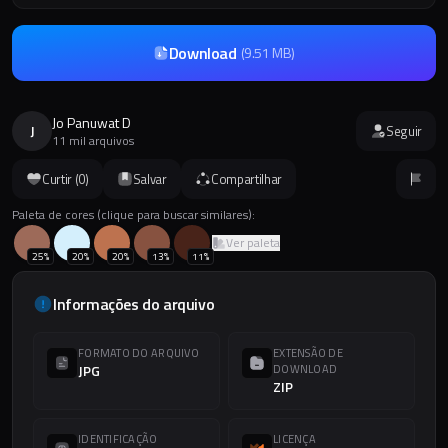
Download
(
9.51 MB
)
Jo Panuwat D
J
Seguir
11 mil arquivos
Curtir (
0
)
Salvar
Compartilhar
Paleta de cores (clique para buscar similares):
Ver paleta
25
%
20
%
20
%
13
%
11
%
Informações do arquivo
FORMATO DO ARQUIVO
EXTENSÃO DE
JPG
DOWNLOAD
ZIP
IDENTIFICAÇÃO
LICENÇA