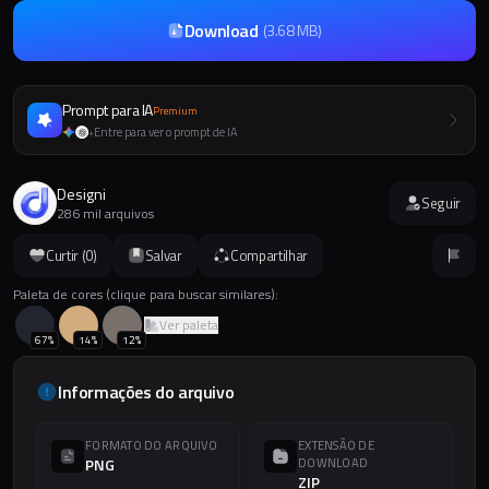
Download
(
3.68 MB
)
Prompt para IA
Premium
Entre para ver o prompt de IA
+
Designi
Seguir
286 mil arquivos
Curtir (
0
)
Salvar
Compartilhar
Paleta de cores (clique para buscar similares):
Ver paleta
67
%
14
%
12
%
Informações do arquivo
FORMATO DO ARQUIVO
EXTENSÃO DE
PNG
DOWNLOAD
ZIP