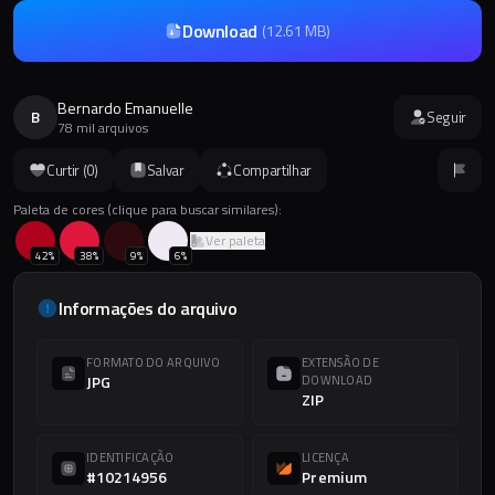
Download
(
12.61 MB
)
Bernardo Emanuelle
B
Seguir
78 mil arquivos
Curtir (
0
)
Salvar
Compartilhar
Paleta de cores (clique para buscar similares):
Ver paleta
42
%
38
%
9
%
6
%
Informações do arquivo
FORMATO DO ARQUIVO
EXTENSÃO DE
JPG
DOWNLOAD
ZIP
IDENTIFICAÇÃO
LICENÇA
#10214956
Premium