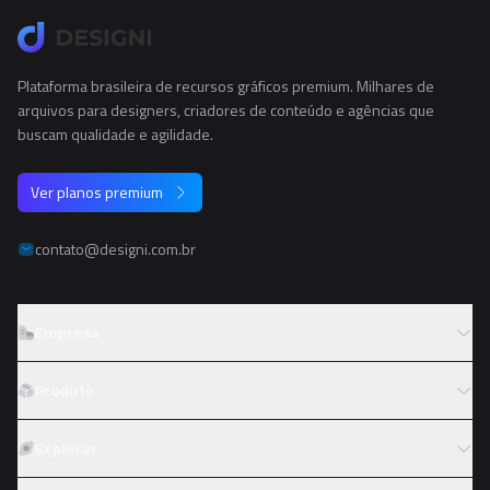
Plataforma brasileira de recursos gráficos premium. Milhares de
arquivos para designers, criadores de conteúdo e agências que
buscam qualidade e agilidade.
Ver planos premium
contato@designi.com.br
Empresa
Sobre o Designi
Produto
Contato
Preços
Explorar
Trabalhe conosco
Tipos de licença
Colaboradores