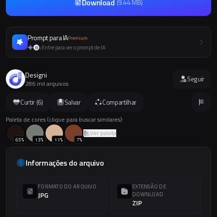
Download
(
9.44 MB
)
Prompt para IA
Premium
Entre para ver o prompt de IA
+
Designi
Seguir
286 mil arquivos
Curtir (
6
)
Salvar
Compartilhar
Paleta de cores (clique para buscar similares):
Ver paleta
65
%
13
%
11
%
7
%
Informações do arquivo
FORMATO DO ARQUIVO
EXTENSÃO DE
JPG
DOWNLOAD
ZIP