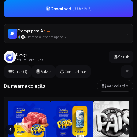
Download
(
33.66 MB
)
Prompt para IA
Premium
Entre para ver o prompt de IA
+
Designi
Seguir
286 mil arquivos
Curtir (
3
)
Salvar
Compartilhar
Da mesma coleção:
Ver coleção