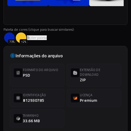
Paleta de cores (clique para buscar similares):
Ver paleta
73
%
12
%
Informações do arquivo
FORMATO DO ARQUIVO
EXTENSÃO DE
PSD
DOWNLOAD
ZIP
IDENTIFICAÇÃO
LICENÇA
#12930785
Premium
TAMANHO
33.66 MB