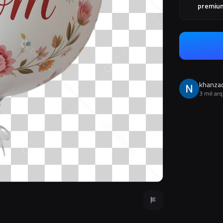
premiu
khanza
3 mil ar