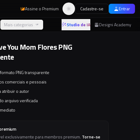
Assine o Premium
Cadastre-se
Entrar
Alternar tema
Mais categorias
Studio de IA
Designi Academy
ove You Mom Flores PNG
rente
 formato PNG transparente
tos comerciais e pessoais
 atribuir o autor
o arquivo verificada
imediato
 premium
vel exclusivamente para membros premium.
Torne-se