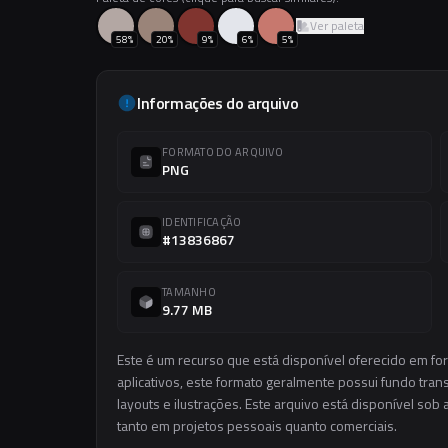
Ver paleta
58
%
20
%
9
%
6
%
5
%
Informações do arquivo
FORMATO DO ARQUIVO
PNG
IDENTIFICAÇÃO
#13836867
TAMANHO
9.77 MB
Este é um recurso que está disponível oferecido em f
aplicativos, este formato geralmente possui fundo trans
layouts e ilustrações. Este arquivo está disponível sob 
tanto em projetos pessoais quanto comerciais.