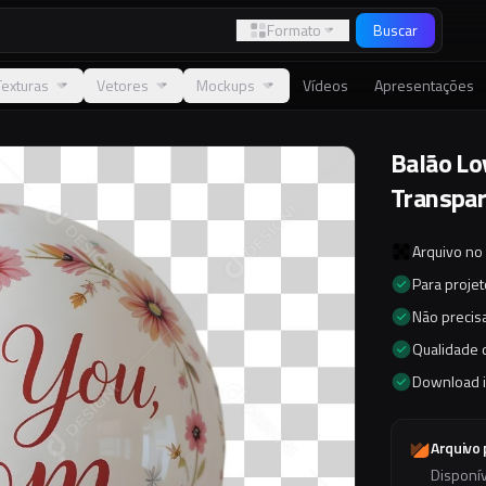
Formato
Buscar
Texturas
Vetores
Mockups
Vídeos
Apresentações
Balão L
Transpa
Arquivo no
Para proje
Não precisa
Qualidade d
Download 
Arquivo
Disponí