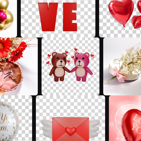
G
R
K
R