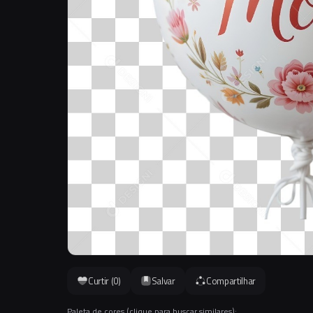
Curtir (
0
)
Salvar
Compartilhar
Paleta de cores (clique para buscar similares):