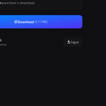
m
para fazer o download.
Download
(
9.77 MB
)
di
Seguir
quivos