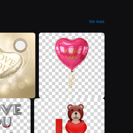
Ver mais
S
E
K
R