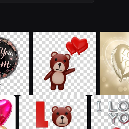
K
R
G
R