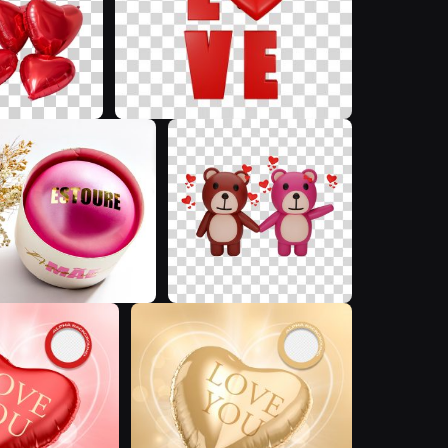
G
R
S
S