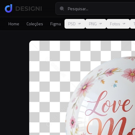
Home
Coleções
Figma
PSD
PNG
Fotos