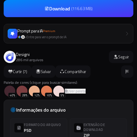
Download
(
116.63 MB
)
Prompt para IA
Premium
Entre para ver o prompt de IA
+
Designi
Seguir
286 mil arquivos
Curtir (
7
)
Salvar
Compartilhar
Paleta de cores (clique para buscar similares):
Ver paleta
40
%
28
%
12
%
10
%
5
%
Informações do arquivo
FORMATO DO ARQUIVO
EXTENSÃO DE
PSD
DOWNLOAD
ZIP