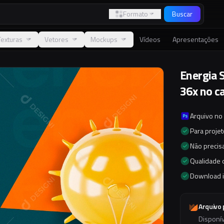
Formato
Buscar
Texturas
Vetores
Mockups
Vídeos
Apresentações
Energia 
36x no c
Arquivo no
Para proje
Não precisa
Qualidade d
Download 
Arquivo
Disponí