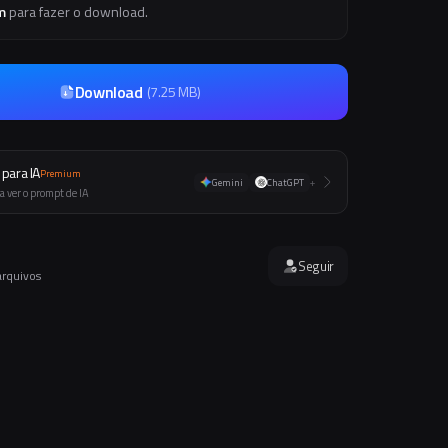
m
para fazer o download.
Download
(
7.25 MB
)
para IA
Premium
Gemini
ChatGPT
+
a ver o prompt de IA
Seguir
arquivos