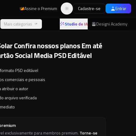
Assine o Premium
Cadastre-se
Entrar
Alternar tema
Mais categorias
Studio de IA
Designi Academy
Solar Confira nossos planos Em até
artão Social Media PSD Editável
 formato PSD editável
tos comerciais e pessoais
 atribuir o autor
o arquivo verificada
imediato
 premium
vel exclusivamente para membros premium.
Torne-se