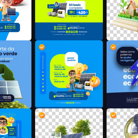
D
D
D
D