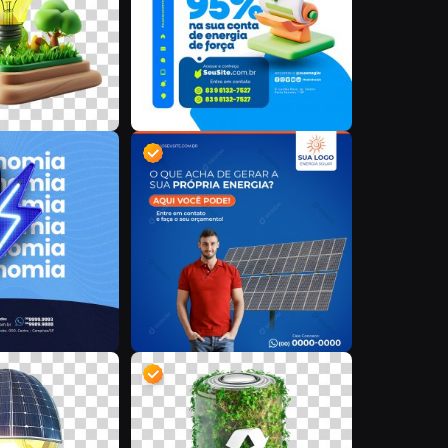
D
D
D
D