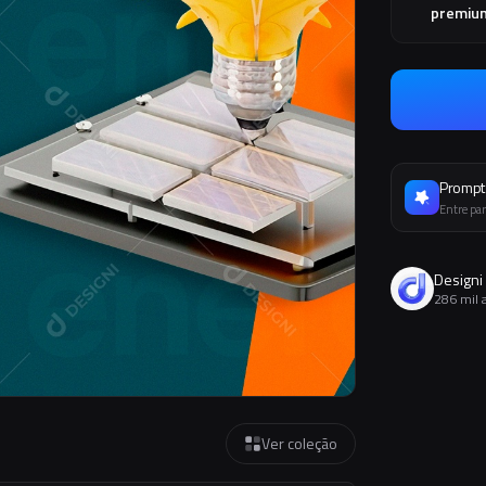
premiu
Prompt 
Entre par
Designi
286 mil 
Ver coleção