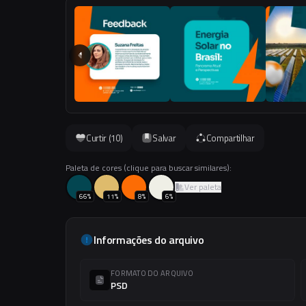
Curtir (
10
)
Salvar
Compartilhar
Paleta de cores (clique para buscar similares):
Ver paleta
66
%
11
%
8
%
6
%
Informações do arquivo
FORMATO DO ARQUIVO
PSD