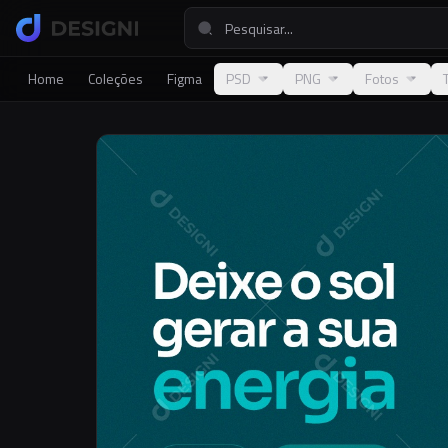
Home
Coleções
Figma
PSD
PNG
Fotos