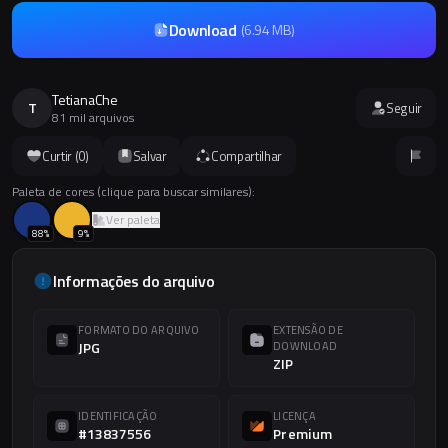
Download
(
6.94 MB
)
TetianaChe
T
Seguir
81 mil arquivos
Curtir (
0
)
Salvar
Compartilhar
Paleta de cores (clique para buscar similares):
Ver paleta
88
%
9
%
Informações do arquivo
FORMATO DO ARQUIVO
EXTENSÃO DE
JPG
DOWNLOAD
ZIP
IDENTIFICAÇÃO
LICENÇA
#13837556
Premium