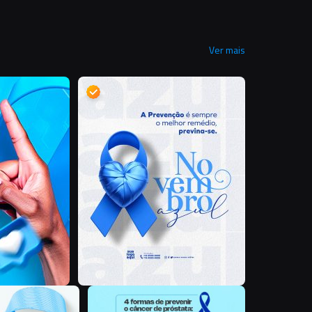
Ver mais
D
R
D
L