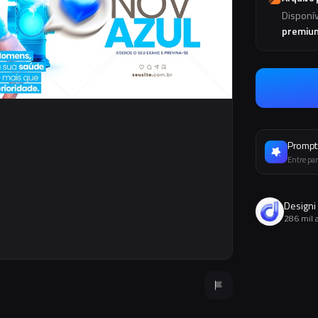
Disponí
premiu
Prompt 
Entre par
Designi
286 mil 