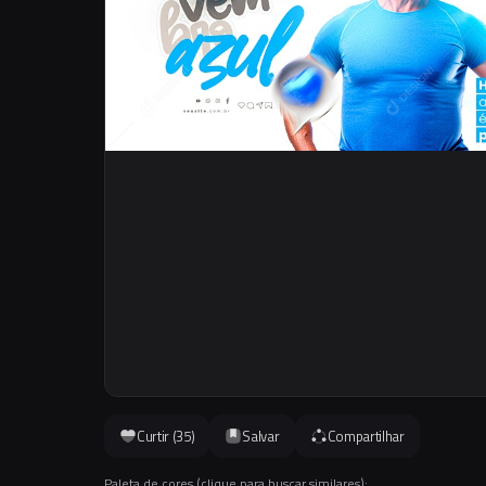
Curtir (
35
)
Salvar
Compartilhar
Paleta de cores (clique para buscar similares):