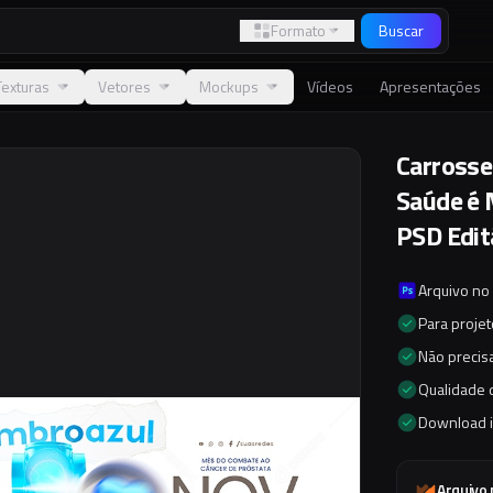
Formato
Buscar
Texturas
Vetores
Mockups
Vídeos
Apresentações
Carrosse
Saúde é 
PSD Edit
Arquivo no
Para proje
Não precisa
Qualidade d
Download 
Arquivo