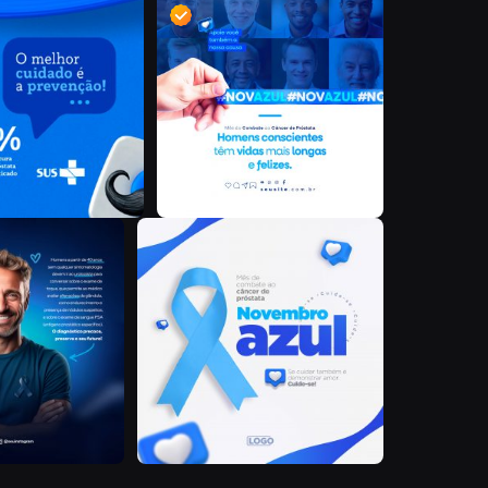
I
D
Y
C