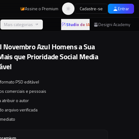
Assine o Premium
Cadastre-se
Entrar
Alternar tema
Mais categorias
Studio de IA
Designi Academy
l Novembro Azul Homens a Sua
Mais que Prioridade Social Media
ável
 formato PSD editável
tos comerciais e pessoais
 atribuir o autor
o arquivo verificada
imediato
 premium