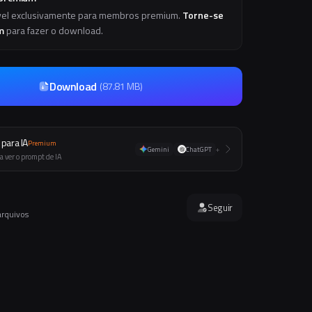
vel exclusivamente para membros premium.
Torne-se
m
para fazer o download.
Download
(
87.81 MB
)
para IA
Premium
Gemini
ChatGPT
+
a ver o prompt de IA
Seguir
arquivos