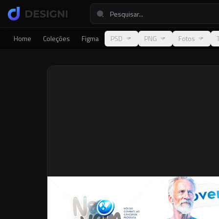
Home
Coleções
Figma
PSD
PNG
Fotos