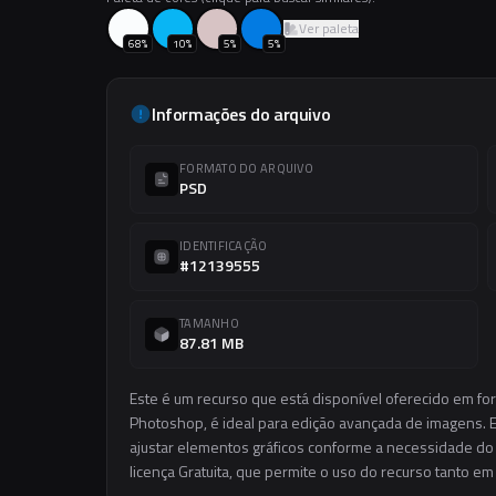
Ver paleta
68
%
10
%
5
%
5
%
Informações do arquivo
FORMATO DO ARQUIVO
PSD
IDENTIFICAÇÃO
#12139555
TAMANHO
87.81 MB
Este é um recurso que está disponível oferecido em fo
Photoshop, é ideal para edição avançada de imagens. El
ajustar elementos gráficos conforme a necessidade do s
licença Gratuita, que permite o uso do recurso tanto e