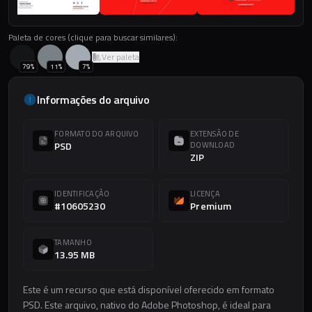
Paleta de cores (clique para buscar similares):
Ver paleta
79
%
11
%
7
%
Informações do arquivo
FORMATO DO ARQUIVO
EXTENSÃO DE
PSD
DOWNLOAD
ZIP
IDENTIFICAÇÃO
LICENÇA
#10605230
Premium
TAMANHO
13.95 MB
Este é um recurso que está disponível oferecido em formato
PSD. Este arquivo, nativo do Adobe Photoshop, é ideal para