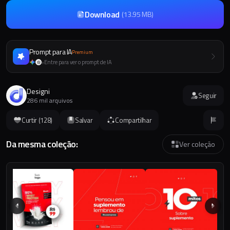
Download
(
13.95 MB
)
Prompt para IA
Premium
Entre para ver o prompt de IA
+
Designi
Seguir
286 mil arquivos
Curtir (
128
)
Salvar
Compartilhar
Da mesma coleção:
Ver coleção