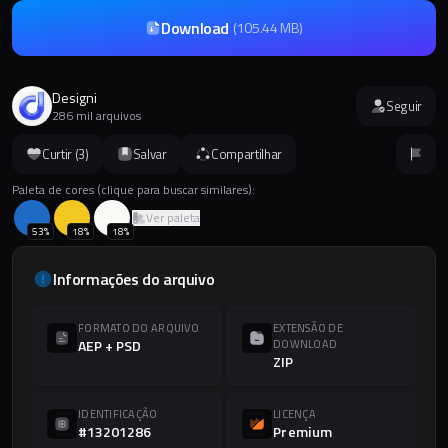
Download
(
105.44 MB
)
Designi
Seguir
286 mil arquivos
Curtir (
3
)
Salvar
Compartilhar
Paleta de cores (clique para buscar similares):
Ver paleta
53
%
18
%
18
%
Informações do arquivo
FORMATO DO ARQUIVO
EXTENSÃO DE
AEP + PSD
DOWNLOAD
ZIP
IDENTIFICAÇÃO
LICENÇA
#13201286
Premium