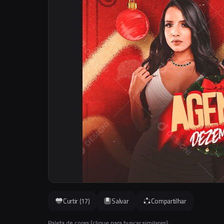
Curtir (
17
)
Salvar
Compartilhar
Paleta de cores (clique para buscar similares):