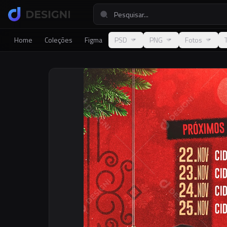
Home
Coleções
Figma
PSD
PNG
Fotos