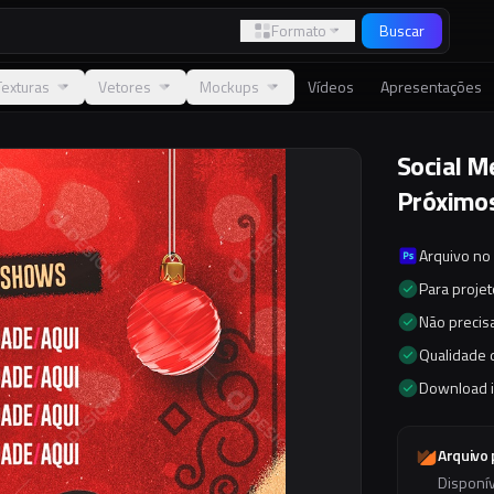
Formato
Buscar
Texturas
Vetores
Mockups
Vídeos
Apresentações
Social M
Próximos
Arquivo no
Para proje
Não precisa
Qualidade d
Download 
Arquivo
Disponí