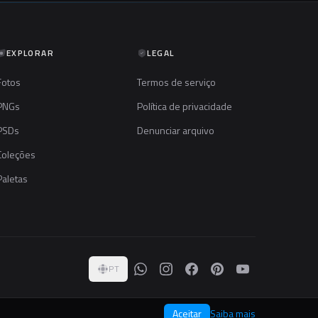
EXPLORAR
LEGAL
Fotos
Termos de serviço
PNGs
Política de privacidade
PSDs
Denunciar arquivo
Coleções
Paletas
PT
Aceitar
Saiba mais