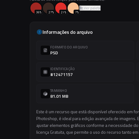
Ver paleta
36
%
27
%
21
%
7
%
Informações do arquivo
FORMATO DO ARQUIVO
PSD
IDENTIFICAÇÃO
#12471157
TAMANHO
81.01 MB
Este é um recurso que está disponível oferecido em fo
Photoshop, é ideal para edição avançada de imagens. El
ajustar elementos gráficos conforme a necessidade do s
licença Gratuita, que permite o uso do recurso tanto e