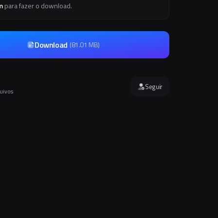
m
para fazer o download.
Download
(
81.01 MB
)
Seguir
quivos