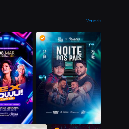
Ver mais
D
D