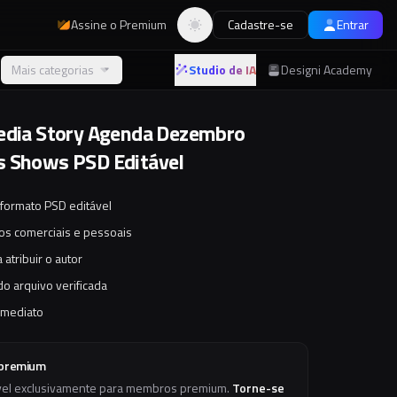
Assine o Premium
Cadastre-se
Entrar
Alternar tema
Mais categorias
Studio de IA
Designi Academy
edia Story Agenda Dezembro
 Shows PSD Editável
 formato PSD editável
tos comerciais e pessoais
 atribuir o autor
o arquivo verificada
imediato
 premium
vel exclusivamente para membros premium.
Torne-se