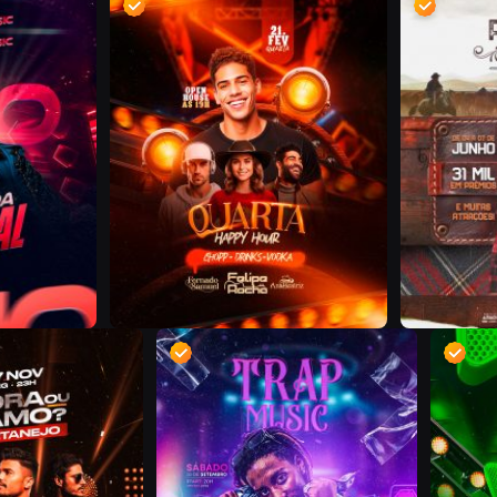
D
D
D
D