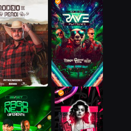
D
D
D
D