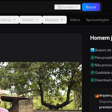
Formato
Buscar
Texturas
Vetores
Mockups
Vídeos
Apresentações
Homem jo
Arquivo de
Para proje
Não precisa
Qualidade d
Download 
Arquivo
Disponí
premiu