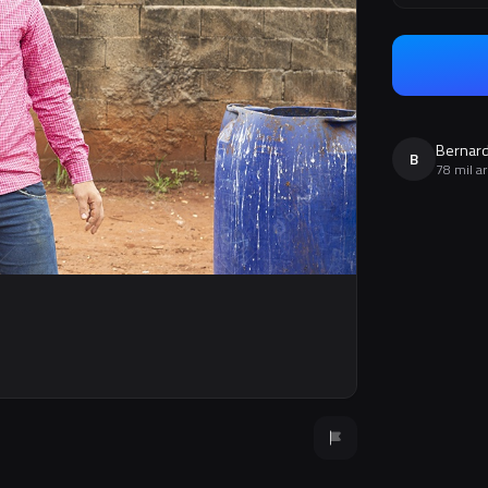
Bernard
B
78 mil a