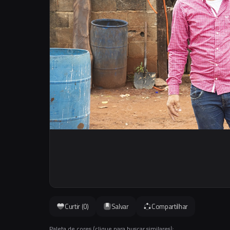
Curtir (
0
)
Salvar
Compartilhar
Paleta de cores (clique para buscar similares):