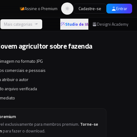
Assine o Premium
Cadastre-se
Entrar
Alternar tema
Mais categorias
Studio de IA
Designi Academy
vem agricultor sobre fazenda
 imagem no formato JPG
tos comerciais e pessoais
 atribuir o autor
o arquivo verificada
imediato
 premium
vel exclusivamente para membros premium.
Torne-se
m
para fazer o download.