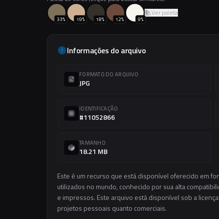
Ver paleta
33
%
19
%
18
%
12
%
9
%
Informações do arquivo
FORMATO DO ARQUIVO
JPG
IDENTIFICAÇÃO
#11052866
TAMANHO
18.21 MB
Este é um recurso que está disponível oferecido em f
utilizados no mundo, conhecido por sua alta compatibilid
e impressos. Este arquivo está disponível sob a licença
projetos pessoais quanto comerciais.