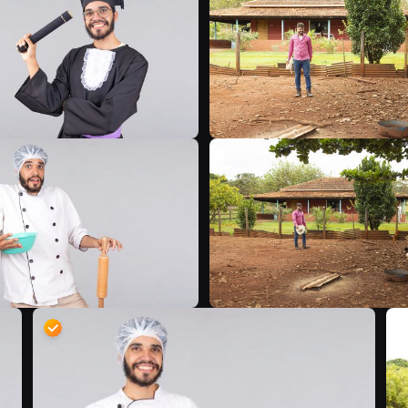
D
D
D