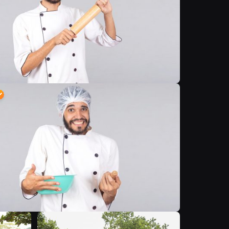
D
B
B