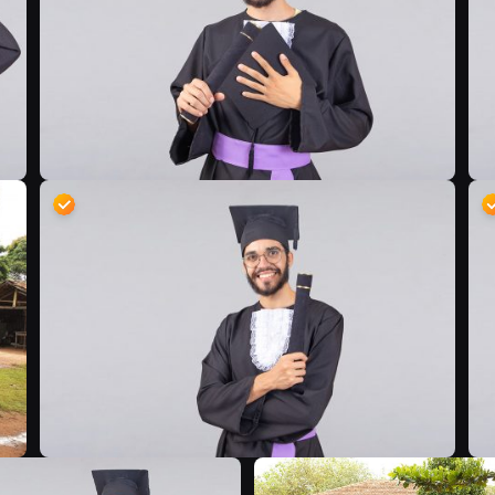
B
D
D