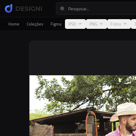
Home
Coleções
Figma
PSD
PNG
Fotos