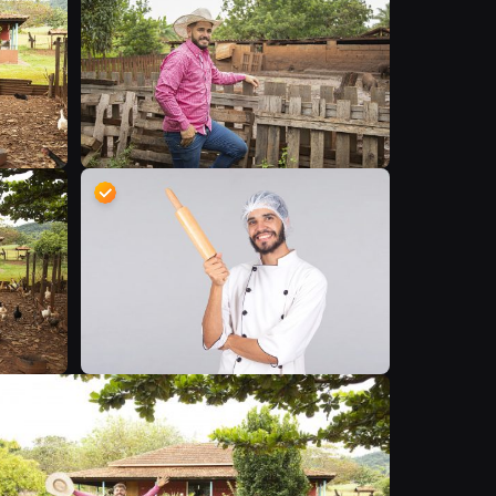
B
D
B