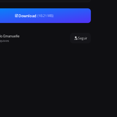
Download
(
18.21 MB
)
o Emanuelle
Seguir
rquivos