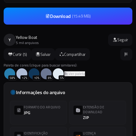
Download
(
15.49 MB
)
Yellow Boat
Y
Seguir
5 mil arquivos
Curtir (
5
)
Salvar
Compartilhar
Paleta de cores (clique para buscar similares):
Ver paleta
58
%
12
%
10
%
8
%
5
%
Informações do arquivo
FORMATO DO ARQUIVO
EXTENSÃO DE
JPG
DOWNLOAD
ZIP
IDENTIFICAÇÃO
LICENÇA