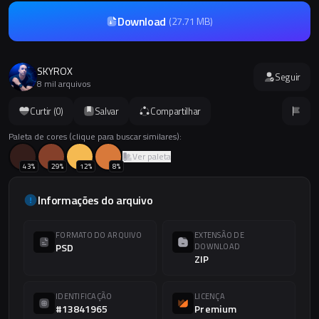
Download
(
27.71 MB
)
SKYROX
Seguir
8 mil arquivos
Curtir (
0
)
Salvar
Compartilhar
Paleta de cores (clique para buscar similares):
Ver paleta
43
%
29
%
12
%
8
%
Informações do arquivo
FORMATO DO ARQUIVO
EXTENSÃO DE
PSD
DOWNLOAD
ZIP
IDENTIFICAÇÃO
LICENÇA
#13841965
Premium