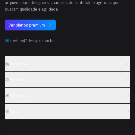
arquivos para designers, criadores de conteúdo e agências que
buscam qualidade e agilidade.
Ver planos premium
contato@designi.com.br
Empresa
Sobre o Designi
Produto
Contato
Preços
Explorar
Trabalhe conosco
Tipos de licença
Colaboradores
Fotos
Legal
Reembolso
Programa de afiliados
PNGs
Academy
Termos de serviço
PSDs
Política de privacidade