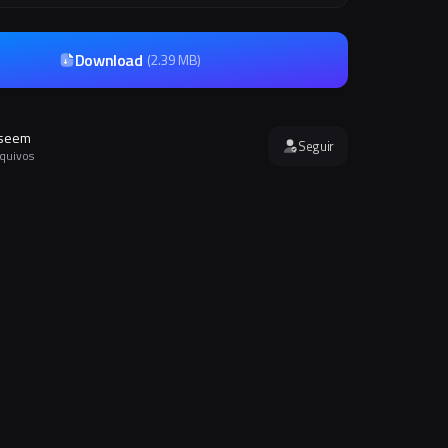
Download
(
2.39 MB
)
seem
Seguir
rquivos