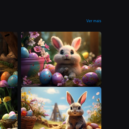
Ver mais
S
S
S
S