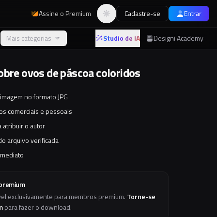
Assine o Premium
Cadastre-se
Entrar
Alternar tema
Mais categorias
Studio de IA
Designi Academy
obre ovos de páscoa coloridos
 imagem no formato JPG
tos comerciais e pessoais
 atribuir o autor
o arquivo verificada
imediato
 premium
vel exclusivamente para membros premium.
Torne-se
m
para fazer o download.