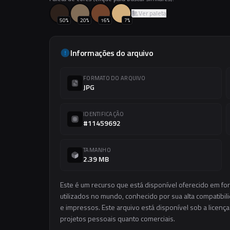
Ver paleta
50
%
20
%
16
%
7
%
Informações do arquivo
FORMATO DO ARQUIVO
JPG
IDENTIFICAÇÃO
#11459692
TAMANHO
2.39 MB
Este é um recurso que está disponível oferecido em f
utilizados no mundo, conhecido por sua alta compatibilid
e impressos. Este arquivo está disponível sob a licença
projetos pessoais quanto comerciais.