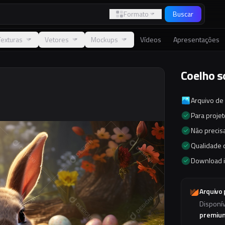
Formato
Buscar
Texturas
Vetores
Mockups
Vídeos
Apresentações
Coelho s
Arquivo de
Para proje
Não precisa
Qualidade d
Download 
Arquivo
Disponí
premiu