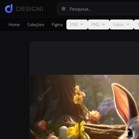
Home
Coleções
Figma
PSD
PNG
Fotos