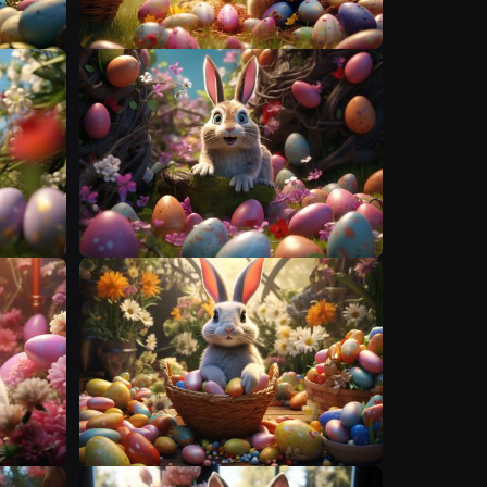
S
S
S
S