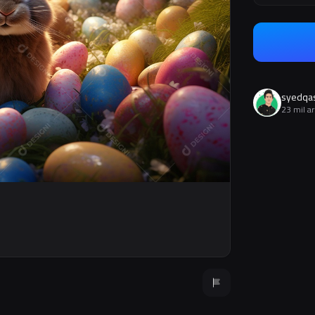
syedqa
23 mil a