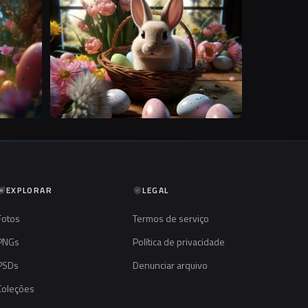
S
S
EXPLORAR
LEGAL
Fotos
Termos de serviço
PNGs
Política de privacidade
PSDs
Denunciar arquivo
Coleções