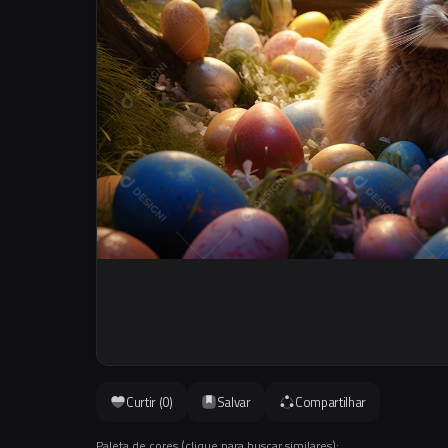
Curtir (
0
)
Salvar
Compartilhar
Paleta de cores (clique para buscar similares):